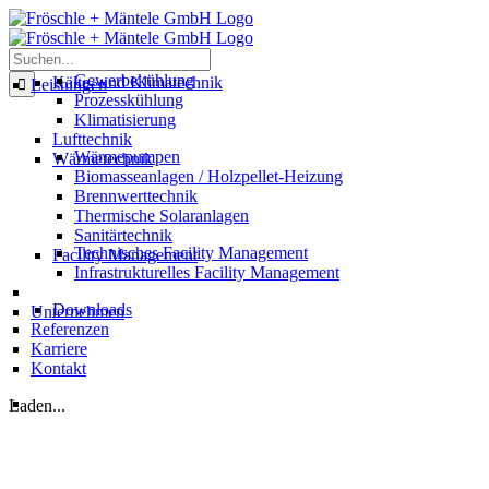
Skip
to
content
Suche
nach:
Gewerbekühlung
Kälte- und Klimatechnik
Leistungen
Prozesskühlung
Klimatisierung
Lufttechnik
Wärmepumpen
Wärmetechnik
Biomasseanlagen / Holzpellet-Heizung
Brennwerttechnik
Thermische Solaranlagen
Sanitärtechnik
Technisches Facility Management
Facility Management
Infrastrukturelles Facility Management
News-Blog
Downloads
Unternehmen
Referenzen
Karriere
Kontakt
Laden...