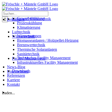
Skip
to
content
Suche
nach:
Gewerbekühlung
Kälte- und Klimatechnik
Leistungen
Prozesskühlung
Klimatisierung
Lufttechnik
Wärmepumpen
Wärmetechnik
Biomasseanlagen / Holzpellet-Heizung
Brennwerttechnik
Thermische Solaranlagen
Sanitärtechnik
Technisches Facility Management
Facility Management
Infrastrukturelles Facility Management
News-Blog
Downloads
Unternehmen
Referenzen
Karriere
Kontakt
Laden...